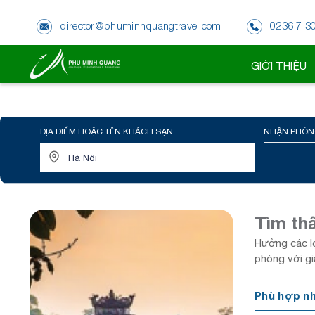
director@phuminhquangtravel.com
0236 7 3
GIỚI THIỆU
ĐỊA ĐIỂM HOẶC TÊN KHÁCH SẠN
NHẬN PHÒN
Tìm thấ
Hưởng các lợ
phòng với gi
Phù hợp n