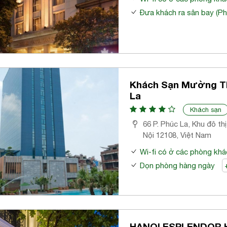
Đưa khách ra sân bay (Ph
Khách Sạn Mường T
La
Khách sạn
66 P. Phúc La, Khu đô th
Nội 12108, Việt Nam
Wi-fi có ở các phòng khá
Dọn phòng hàng ngày
HANOI ESPLENDOR 