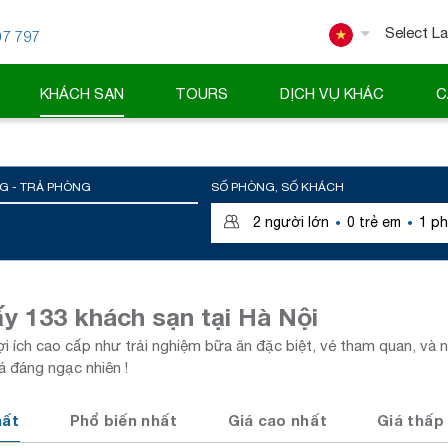
07 797
Powered
KHÁCH SẠN
TOURS
DỊCH VỤ KHÁC
C
G - TRẢ PHÒNG
SỐ PHÒNG, SỐ KHÁCH
·
·
2
người lớn
0
trẻ em
1
ph
y 133 khách sạn tại Hà Nội
i ích cao cấp như trải nghiệm bữa ăn đặc biệt, vé tham quan, và 
á đáng ngạc nhiên !
hất
Phổ biến nhất
Giá cao nhất
Giá thấp