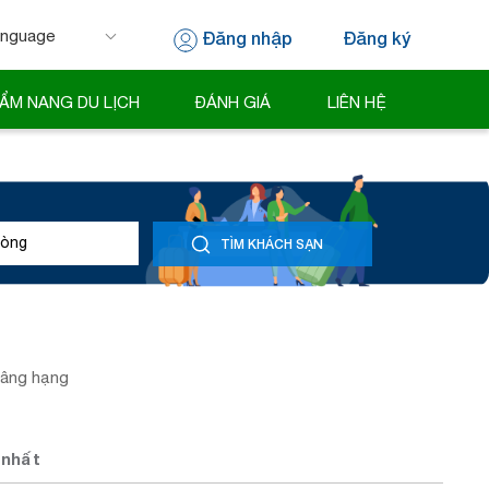
Đăng nhập
Đăng ký
 by
Translate
ẨM NANG DU LỊCH
ĐÁNH GIÁ
LIÊN HỆ
òng
TÌM KHÁCH SẠN
nâng hạng
 nhất