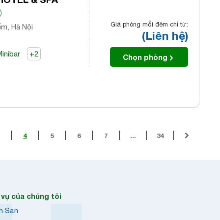
Giá phòng mỗi đêm chỉ từ:
ếm, Hà Nội
(Liên hệ)
inibar
+2
Chọn phòng
4
5
6
7
...
34
 vụ của chúng tôi
h Sạn