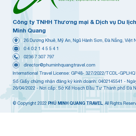
Công ty TNHH Thương mại & Dịch vụ Du lịc
Minh Quang
26 Dương Khuê, Mỹ An, Ngũ Hành Sơn, Đà Nẵng, Việt
0 4 0 2 1 4 5 5 4 1
0236 7 307 797
director@phuminhquangtravel.com
International Travel License: GP48- 327/2022/TCDL-GPLH
Số Giấy chứng nhận đăng ký kinh doanh: 0402145541 - Ngà
26/04/2022 - Nơi cấp: Sở Kế Hoạch Đầu Tư Thành phố Đà 
PHÚ MINH QUANG TRAVEL
© Copyright 2022
, All Rights Reser