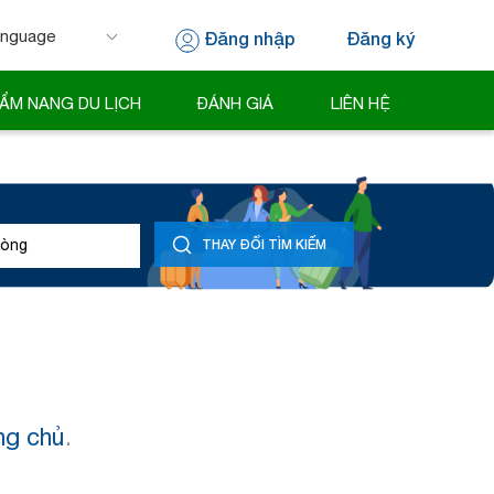
Đăng nhập
Đăng ký
 by
Translate
ẨM NANG DU LỊCH
ĐÁNH GIÁ
LIÊN HỆ
òng
THAY ĐỔI TÌM KIẾM
ng chủ
.