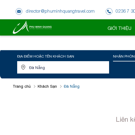
director@phuminhquangtravel.com
0236 7 3
GIỚI THIỆU
ĐỊA ĐIỂM HOẶC TÊN KHÁCH SẠN
NHẬN PHÒN
Trang chủ
Khách Sạn
Đà Nẵng
Liên k