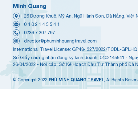
Minh Quang
26 Dương Khuê, Mỹ An, Ngũ Hành Sơn, Đà Nẵng, Việt
0 4 0 2 1 4 5 5 4 1
0236 7 307 797
director@phuminhquangtravel.com
International Travel License: GP48- 327/2022/TCDL-GPLH
Số Giấy chứng nhận đăng ký kinh doanh: 0402145541 - Ngà
26/04/2022 - Nơi cấp: Sở Kế Hoạch Đầu Tư Thành phố Đà 
PHÚ MINH QUANG TRAVEL
© Copyright 2022
, All Rights Reser