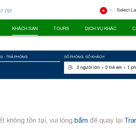
07 797
Powered
KHÁCH SẠN
TOURS
DỊCH VỤ KHÁC
C
G - TRẢ PHÒNG
SỐ PHÒNG, SỐ KHÁCH
·
·
2
người lớn
0
trẻ em
1
ph
ết không tồn tại, vui lòng
bấm
để quay lại
Tra