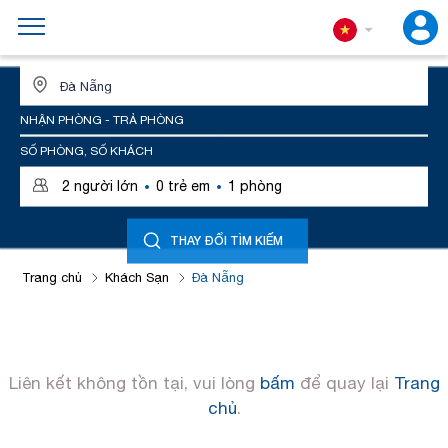
ĐỊA ĐIỂM HOẶC TÊN KHÁCH SẠN
NHẬN PHÒNG - TRẢ PHÒNG
SỐ PHÒNG, SỐ KHÁCH
·
·
2
người lớn
0
trẻ em
1
phòng
THAY ĐỔI TÌM KIẾM
Trang chủ
Khách Sạn
Đà Nẵng
Liên kết không tồn tại, vui lòng
bấm
để quay lại
Trang
chủ
.